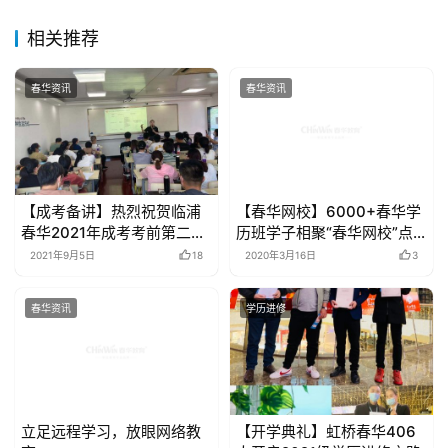
2021年3月30日 17:13
下一篇
相关推荐
春华资讯
春华资讯
【成考备讲】热烈祝贺临浦
【春华网校】6000+春华学
春华2021年成考考前第二次
历班学子相聚“春华网校”点
串讲大会圆满结束
亮新学期
2021年9月5日
18
2020年3月16日
3
春华资讯
学历进修