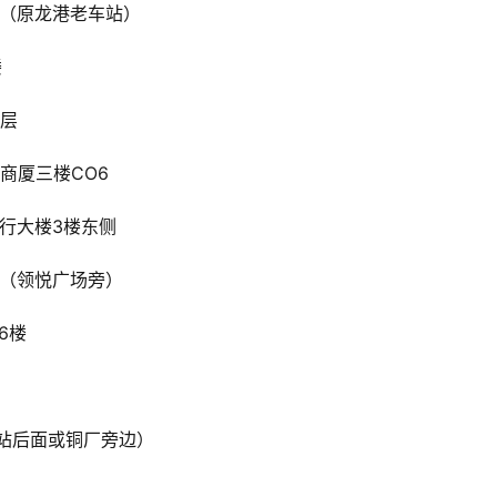
 （原龙港老车站）
楼
2层
商厦三楼CO6
行大楼3楼东侧
楼（领悦广场旁）
6楼
车站后面或铜厂旁边）
）