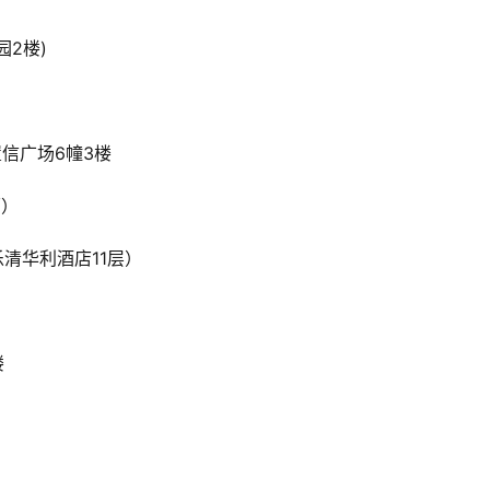
园2楼)
置信广场6幢3楼
面）
乐清华利酒店11层）
楼