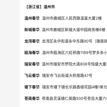
【浙江省】温州市
温州春华
  温州市鹿城区人民西路温富大厦2楼
新城春华 
 温州市鹿城区新城大道中园商务楼8楼
龙湾春华 
 龙湾区永中街道永中东路90号（镇南
瓯海春华
  温州市瓯海区六虹桥路1189号梦多多
瑞安春华 
 温州市瑞安市罗阳大道808号恒盛大
飞云春华
  瑞安市飞云街道大桥南路47号
塘下春华
  瑞安市塘下镇长乐路香缇花园4幢1单元
苍南春华 
 苍南县灵溪镇仁英路500号苍岳大厦六