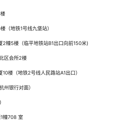
0楼
10楼（地铁1号线九堡站）
2幢5楼（临平地铁站B1出口向前150米)
北区会所2楼
厦10楼（地铁2号线人民路站A1出口）
（杭州银行对面）
）
幢708 室