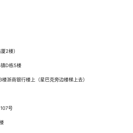
商厦2楼）
小镇D栋5楼
厦3楼浙商银行楼上（星巴克旁边楼梯上去）
107号
楼