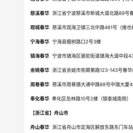
慈溪春华
  浙江省宁波慈溪市新城大道北路89号
观城春华
  慈溪市观海卫镇三北中路481号（维
宁海春华
  宁海县檀树路口2号3楼
镇海春华
  宁波市镇海区骆驼街道镇海大道中段4
余姚春华
  浙江省余姚市宪卿第路123-143号春
周巷春华
  慈溪市周巷镇大通中路88号中瑞大厦4
奉化春华 
 奉化区岳林路10号2楼（银泰城南侧）
【浙江省】舟山市
舟山春华
  浙江省舟山市定海区解放东路东门车站