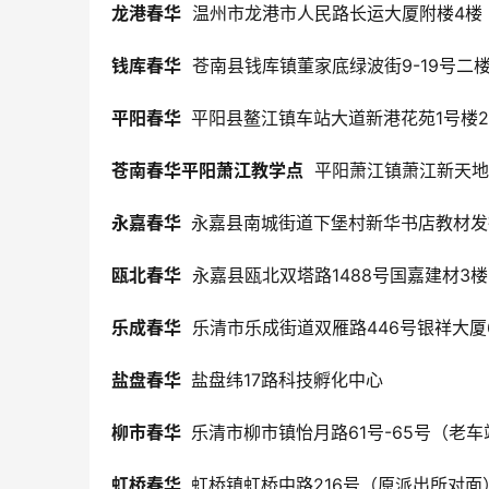
龙港春华
  温州市龙港市人民路长运大厦附楼4楼
钱库春华
  苍南县钱库镇董家底绿波街9-19号二
平阳春华 
 平阳县鳌江镇车站大道新港花苑1号楼
苍南春华平阳萧江教学点
  平阳萧江镇萧江新天地
永嘉春华 
 永嘉县南城街道下堡村新华书店教材发
瓯北春华
  永嘉县瓯北双塔路1488号国嘉建材3
乐成春华
  乐清市乐成街道双雁路446号银祥大厦
盐盘春华 
 盐盘纬17路科技孵化中心
柳市春华 
 乐清市柳市镇怡月路61号-65号（老
虹桥春华 
 虹桥镇虹桥中路216号（原派出所对面