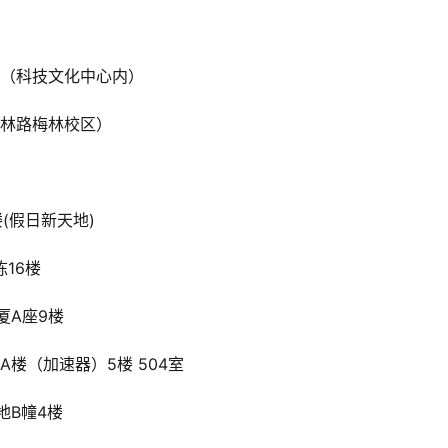
校（科技文化中心内）
柏林路梅林校区）
(假日新天地)
16楼
厦A座9楼
A楼（加速器）5楼 504室
地B幢4楼