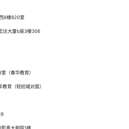
西8楼820室
宏达大厦b座3楼306
08室（春华教育）
华教育（轻纺城对面）
28
地影秀大剧院1楼