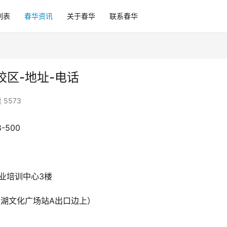
列表
春华资讯
关于春华
联系春华
区-地址-电话
 5573
-500
企业培训中心3楼
西湖文化广场站A出口边上）