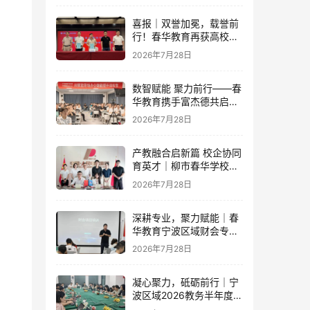
喜报｜双誉加冕，载誉前
行！春华教育再获高校官
方重磅认可
2026年7月28日
数智赋能 聚力前行——春
华教育携手富杰德共启AI
办公内训新篇章
2026年7月28日
产教融合启新篇 校企协同
育英才｜柳市春华学校与
人民电器集团成功签订战
2026年7月28日
略合作协议
深耕专业，聚力赋能｜春
华教育宁波区域财会专项
落地培训即将开启！
2026年7月28日
凝心聚力，砥砺前行｜宁
波区域2026教务半年度工
作会议圆满落幕，学管团