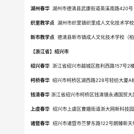
湖州春华 
 湖州市德清县武康街道英溪南路420号
织里教学点
  湖州市织里镇织里成人文化技术学
新市教学点
  德清县新市镇成人文化技术学校（
【浙江省】绍兴市
绍兴春华 
 浙江省绍兴市越城区胜利西路157号2楼
柯桥春华 
 绍兴市柯桥区湖西路228号轻纺大厦A栋
钱清春华
 浙江省绍兴市柯桥区钱清镇永通国贸大
上虞春华
  绍兴市上虞区曹娥街道浙大网新科技园
诸暨春华
  绍兴市诸暨市苎萝东路122号朗臻新天