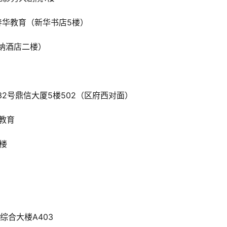
春华教育（新华书店5楼）
也纳酒店二楼）
32号鼎信大厦5楼502（区府西对面）
华教育
楼
综合大楼A403