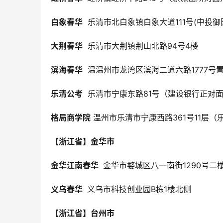
白象春华
  乐清市北白象镇白象大道111号(中投御
大荆春华
  乐清市大荆镇荆山北路94号4楼
滨海春华
  温温州市龙湾区滨海二道六路1777号
乐清公考
  乐清市宁康东路81号（建设银行正对
格局商学院
 温州市乐清市宁康西路361号11层（
【浙江省】金华市
金华江南春华 
 金华市婺城区八一南街1290号二
义乌春华 
 义乌市科技创业园B栋1楼北侧
【浙江省】台州市