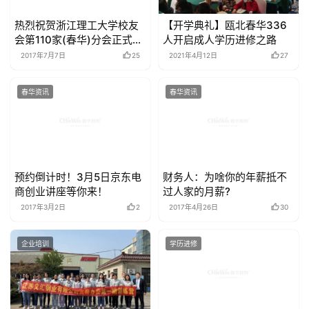
热烈祝贺浙江理工大学校友
【开学典礼】瓯北春华336
会第110家(春华)分会正式成
人开启成人学历进修之路
立
2017年7月7日
25
2021年4月12日
27
春华资讯
春华资讯
预约倒计时！3月5日京东电
财务人：为啥你的年薪抵不
商创业讲座等你来！
过人家的月薪?
2017年3月2日
2
2017年4月26日
30
企业培训
学历进修