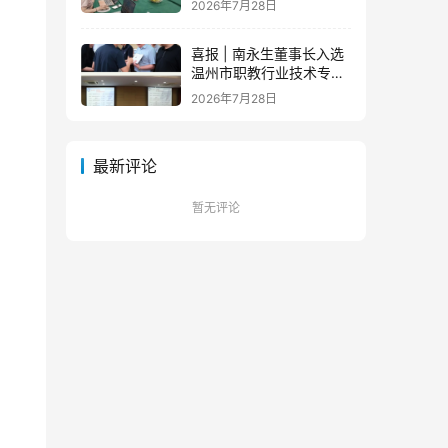
2026年7月28日
队蓄力新征程
喜报 | 南永生董事长入选
温州市职教行业技术专家
库！
2026年7月28日
最新评论
暂无评论