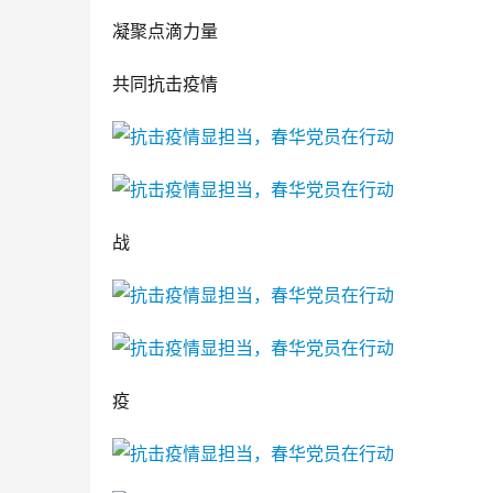
凝聚点滴力量
共同抗击疫情
战
疫