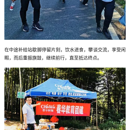
在中途补给站歇脚停留片刻，饮水进食，攀谈交流，享受闲
暇，而后重振旗鼓，继续前行，直至抵达终点。