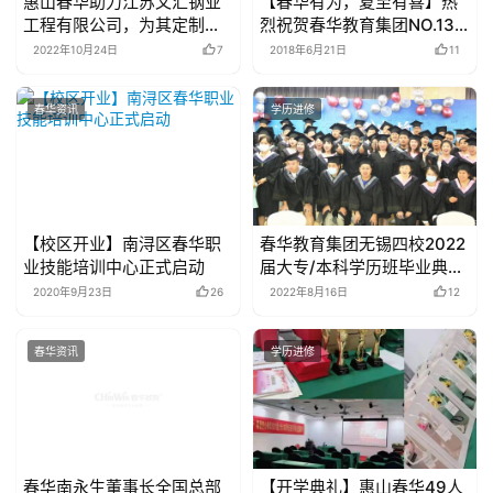
惠山春华助力江苏文汇钢业
【春华有为，夏至有喜】热
工程有限公司，为其定制
烈祝贺春华教育集团NO.138
《高效办公首期训练营》圆
家全国直营分校——锡山春
2022年10月24日
7
2018年6月21日
11
满收官
华盛装开业!
春华资讯
学历进修
【校区开业】南浔区春华职
春华教育集团无锡四校2022
业技能培训中心正式启动
届大专/本科学历班毕业典礼
圆满举行
2020年9月23日
26
2022年8月16日
12
春华资讯
学历进修
春华南永生董事长全国总部
【开学典礼】惠山春华49人