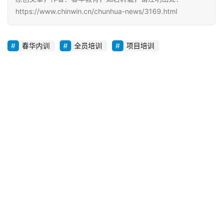
THE  END
原创文章，作者：春华教育，如若转载，请注明出处：
https://www.chinwin.cn/chunhua-news/3169.html
春华内训
全员培训
项目培训
赞
(11)
生成海报
热烈祝贺春华教育董事长南永生先生当选乐清民办教育
协会培训分会会长
上一篇
2019年1月10日 09:00