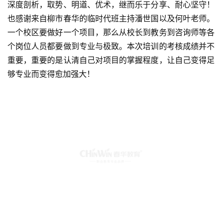
结训
培训已近尾声，由气场十足的春华教育集团运营部总监童敏
老师做结训陈词。感谢诸位讲师给大家带来4个课程体系的
深度剖析，取势、明道、优术，继而乐于分享、耐心坚守！
也感谢来自柳市春华的临时代班主持潘世国以及何叶老师。
一个校区要做好一个项目，那么从校长到教务到咨询师等各
个岗位人员都要做到专业与极致。本次培训的考核成绩并不
重要，重要的是认清自己对项目的掌握程度，让自己变得足
够专业而变得愈加强大！