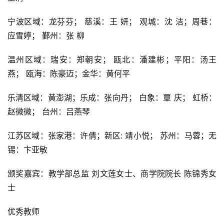
宁波区域：龙芬芬； 慈溪：王 妍； 观城：沈 洁；周巷：
应雪婷； 鄞州：张 柳
温州区域：瑞安：郑朝安； 瓯北：潘建彬；平阳：汤王
燕； 瓯海：陈豪迈；金华：黄何平
乐清区域：黄澎湖；乐成：张向丹； 白象：覃 庆； 虹桥：
赵微微； 台州：吕燕琴
江苏区域：张家港：许倩；新区: 靖小悦； 苏州：马蓉；无
锡：卞亚敏
颁奖嘉宾：教学部总监 刘文莲女士、商学院院长 陈锦秀女
士
优秀教师