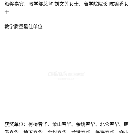
颁奖嘉宾：教学部总监 刘文莲女士、商学院院长 陈锦秀女
士
教学质量最佳单位
获奖单位：柯桥春华、萧山春华、余姚春华、北仑春华、慈
溪春华、塘下春华、金华春华、龙港春华、临海春华、柳市