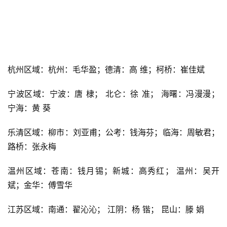
杭州区域：杭州：毛华盈；德清：高 维；柯桥：崔佳斌
宁波区域：宁波：唐 棣； 北仑：徐 准； 海曙：冯漫漫；
宁海：黄 葵
乐清区域：柳市：刘亚甫；公考：钱海芬；临海：周敏君；
路桥：张永梅
温州区域：苍南：钱月锡；新城：高秀红； 温州：吴开
斌；金华：傅雪华
江苏区域：南通：翟沁沁； 江阴：杨 锴； 昆山：滕 娟