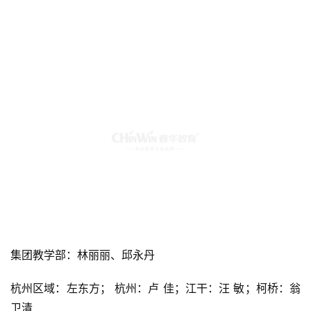
集团教学部：林丽丽、邱永丹
杭州区域：左东方； 杭州：卢 佳；江干：汪 敏；柯桥：翁
卫清