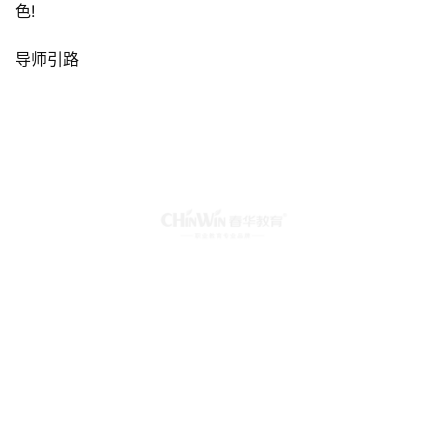
紧接着进入紧张激烈的分组演练实战PK环节，8组成员各居
一室，8种场景设计，互评互练，导师也一并参与其中，名
师取经，收获新知，收获成长，尽显咨询精英们的潜能本
色!
导师引路