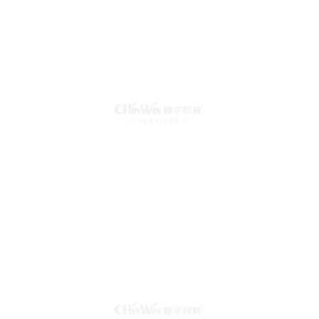
临沂春华 李焕焕
白象春华 唐超静
宁波春华 俞佳元