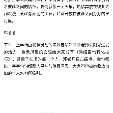
爱情经历过静默欢喜的心跳，心潮澎湃的悸动，小心翼翼的
呵护。挚爱灵魂的降临，柔情蜜意的体会，爱情的情愫引诱
着彼此之间的情怀。爱情就像一团火焰，热情奔放在彼此之
间燃烧；爱就像颜丽的山花，烂漫开放在彼此之间芬芳的岁
月里。
邓菲菲
下午，上半场由聪慧灵动的滨湖春华邓菲菲老师以阳光迸发
的活力，幽默风趣的言语给大家分享《网络咨询转化技
巧》，感染了在场的每一个人。邓老师直击痛点，金句频
出，字字句句都耐人寻味与值得深思，大家不禁被她收放自
如的个人魅力所吸引。