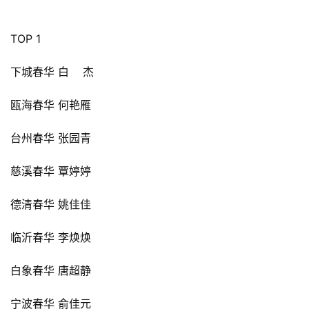
TOP 1
下城春华 白    杰
瓯海春华 何艳雁
台州春华 张园青
慈溪春华 覃婷婷
德清春华 姚佳佳