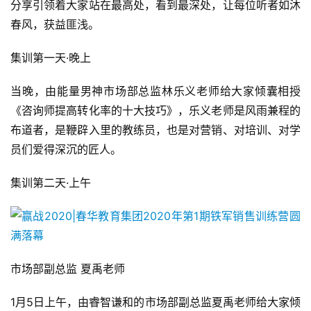
最后压轴亮相的大咖是网络运营部总监刘澄老师，他给大家
带来的干货分享是《如何提高网络咨询量转化率》，刘老师
有着雄厚的理论知识和丰富的实践经验，加之良好的个人修
养和素质，成就其自信、沉稳、从容的授课风格。他的精彩
分享引领着大家站在最高处，看到最深处，让每位听者如沐
春风，获益匪浅。
集训第一天·晚上
当晚，由能量男神市场部总监林乐义老师给大家倾囊相授
《咨询师提高转化率的十大技巧》，乐义老师是风雨兼程的
布道者，是鞭辟入里的教练员，也是对营销、对培训、对学
员们爱得深沉的匠人。
集训第二天·上午