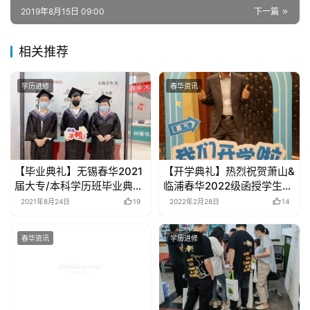
2019年8月15日 09:00
下一篇
相关推荐
学历进修
春华资讯
【毕业典礼】无锡春华2021
【开学典礼】热烈祝贺萧山&
届大专/本科学历班毕业典礼
临浦春华2022级函授学生开
圆满举行
学典礼大会圆满结束
2021年8月24日
19
2022年2月28日
14
春华资讯
学历进修