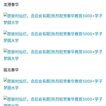
龙港春华
瓯北春华