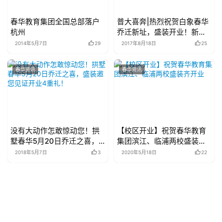
春华教育集团全国总部落户
普大喜奔|热烈祝贺白象春华
杭州
乔迁新址，盛装开业！新面
貌，新起点，再出发！
2014年5月7日
29
2017年8月18日
25
春华资讯
春华资讯
没有大动作怎敢惊动您！拱
【校区开业】祝贺春华教育
墅春华5月20日乔迁之喜，
集团滨江、临浦两校盛装齐
盛装邀您见证开业4重礼！
开业
2018年5月7日
3
2020年5月18日
22