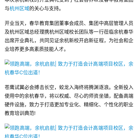
与
杭州区域
的关心与支持。
开业当天，春华教育集团董事会成员、集团中高层管理人员
及杭州区域总经理携杭州区域校长团队等一行莅临余杭春华
出席开业典礼，共同见证余杭新校开启新征程，为社会和企
业培养更多高素质技能人才。
苍鹰试翼必会搏击长空，蛟龙入海终将腾渊逐浪。全新投入
使用中的余杭春华，将以权威、尽心的师资坐镇，配备高端
硬件设施，致力于打造更加专业化、精细化、个性化的职业
教育培训典范!