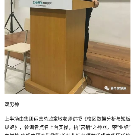
双男神
上半场由集团运营总监童敏老师讲授《校区数据分析与短板
规避》，参训者点名上台实操，执“营销”之神器，攀“业绩”