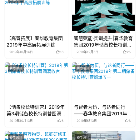
【高管拓展】春华教育集团
智慧赋能·实训提升|春华教育
2019年中高层拓展训练
集团2019年储备校长特训营
圆满收官
2019年10月14日
16
2019年12月5日
25
春华资讯
春华资讯
【储备校长特训营】2019年
与智者为伍，与达者同行
第3期储备校长特训营圆满收
——春华教育集团2019年第
官
二期储备校长特训营燃爆五
2019年10月13日
6
2019年5月3日
8
一
春华资讯
春华资讯