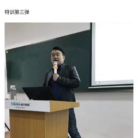
特训第三弹