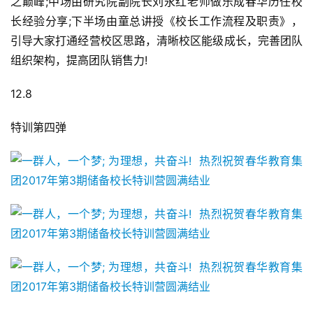
之巅峰;中场由研究院副院长刘永红老师做乐成春华历任校
长经验分享;下半场由童总讲授《校长工作流程及职责》，
引导大家打通经营校区思路，清晰校区能级成长，完善团队
组织架构，提高团队销售力!
12.8
特训第四弹