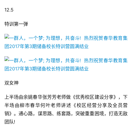
12.5
特训第一弹
双女神
上半场由余姚春华张芳芳老师做《优秀校区建设分享》，下
半场由柳市春华何叶老师讲述《校区经营分享及全员营
销》。通心路，谋思路、练套路，突破重重困境，打造无敌
团队!