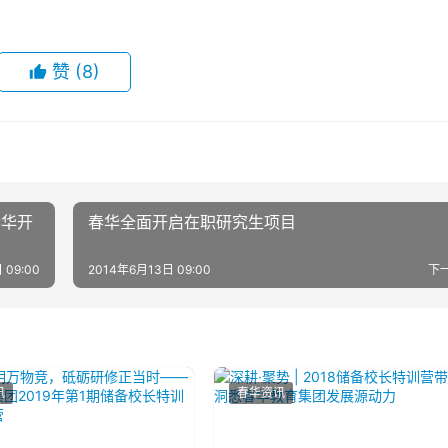
赞
(8)
春华开
春华全面开启在职研究生项目
 09:00
2014年6月13日 09:00
下
讯
春华资讯