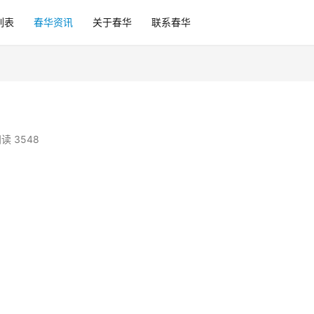
列表
春华资讯
关于春华
联系春华
读 3548