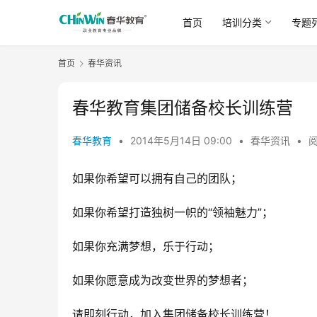
首页
培训分类
专题
首页
春华资讯
春华教育集团储备校长训练营
春华教育
•
2014年5月14日 09:00
•
春华资讯
•
阅
如果你希望可以拥有自己的团队；
如果你希望打造独树一帜的“领袖魅力”；
如果你充满梦想，乐于行动；
如果你愿意成为改变世界的梦想者；
请即刻行动，加入集团储备校长训练营！