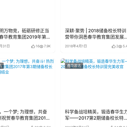
明万物竞，砥砺研修正当
深耕·聚势 | 2018储备校长特训
春华教育集团2019年第1
营带你洞悉春华教育集团发展
校长特训营顺利开营
动力
3月31日
16
7.9K
2018年4月1日
2
5.
讯
春华资讯
，一个梦; 为理想，共奋
科学备战培精英，锻造春华生
军——2017第2期储备校长特
期储备校长特训营圆满结
营完美收官