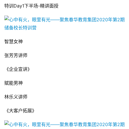
特训Day1下半场-精讲面授
智慧女神
张芳芳讲师
《企业宣讲》
赋能男神
林乐义讲师
《大客户拓展》