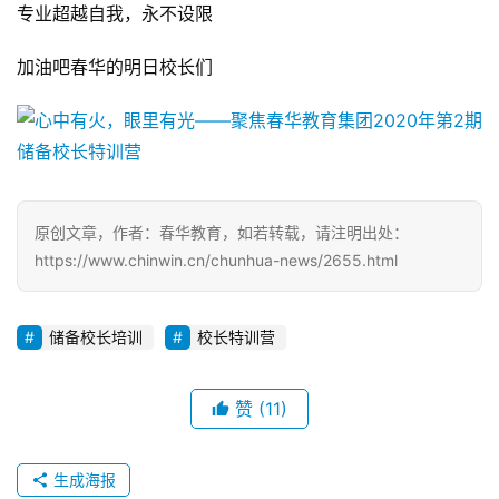
专业超越自我，永不设限
加油吧春华的明日校长们
原创文章，作者：春华教育，如若转载，请注明出处：
https://www.chinwin.cn/chunhua-news/2655.html
储备校长培训
校长特训营
赞
(11)
生成海报