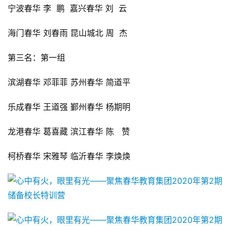
宁波春华 李  鹏  嘉兴春华 刘  云
海门春华 刘春雨 昆山城北 周  杰
第三名：第一组
滨湖春华 邓菲菲 苏州春华 简道平 
乐成春华 王道强 鄞州春华 杨期明 
龙港春华 葛喜藏 滨江春华 陈   赞
柯桥春华 宋雅琴 临沂春华 李焕焕