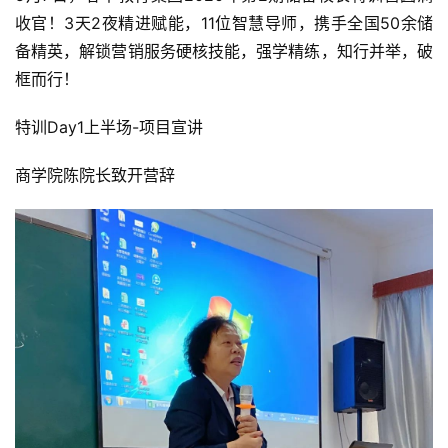
收官！3天2夜精进赋能，11位智慧导师，携手全国50余储
备精英，解锁营销服务硬核技能，强学精练，知行并举，破
框而行！
特训Day1上半场-项目宣讲
商学院陈院长致开营辞