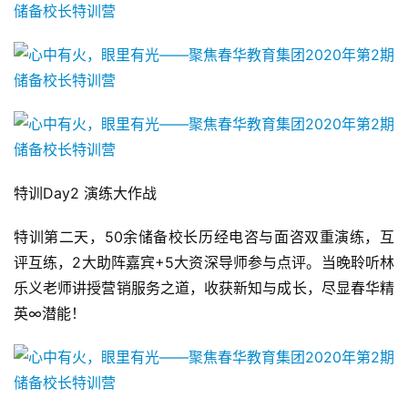
特训Day2 演练大作战
特训第二天，50余储备校长历经电咨与面咨双重演练，互
评互练，2大助阵嘉宾+5大资深导师参与点评。当晚聆听林
乐义老师讲授营销服务之道，收获新知与成长，尽显春华精
英∞潜能！