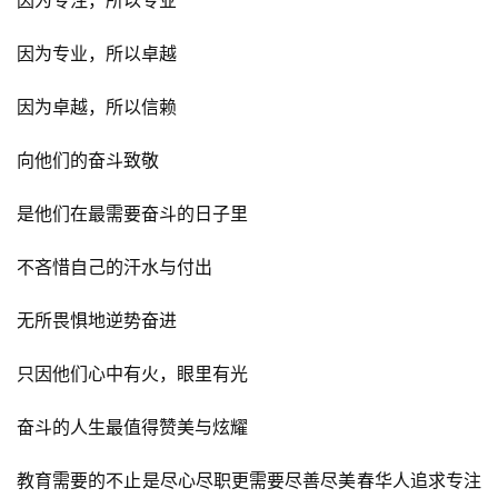
因为专注，所以专业
因为专业，所以卓越
因为卓越，所以信赖
向他们的奋斗致敬
是他们在最需要奋斗的日子里
不吝惜自己的汗水与付出
无所畏惧地逆势奋进
只因他们心中有火，眼里有光
奋斗的人生最值得赞美与炫耀
教育需要的不止是尽心尽职更需要尽善尽美春华人追求专注