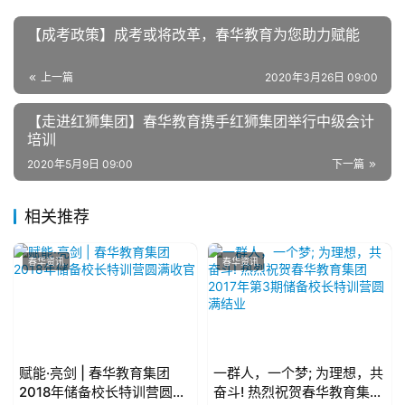
【成考政策】成考或将改革，春华教育为您助力赋能
上一篇
2020年3月26日 09:00
【走进红狮集团】春华教育携手红狮集团举行中级会计
培训
2020年5月9日 09:00
下一篇
相关推荐
春华资讯
春华资讯
赋能·亮剑 | 春华教育集团
一群人，一个梦; 为理想，共
2018年储备校长特训营圆满
奋斗! 热烈祝贺春华教育集团