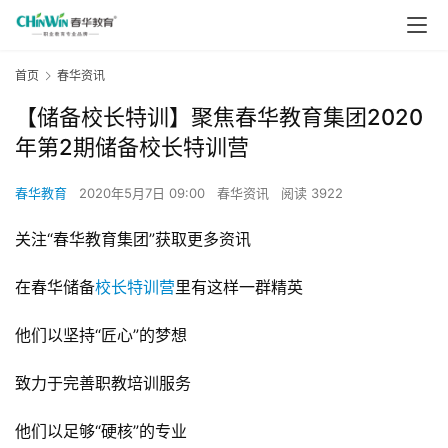
首页
春华资讯
【储备校长特训】聚焦春华教育集团2020
年第2期储备校长特训营
春华教育
2020年5月7日 09:00
春华资讯
阅读 3922
关注“春华教育集团”获取更多资讯
在春华储备
校长特训营
里有这样一群精英
他们以坚持“匠心”的梦想
致力于完善职教培训服务
他们以足够“硬核”的专业