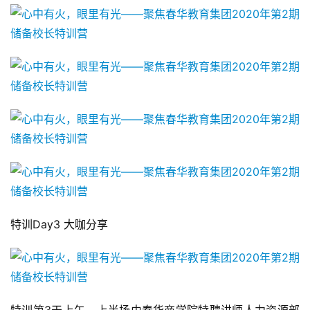
特训Day3 大咖分享