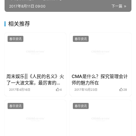
2017年8月11日 09:00
下一篇
相关推荐
春华资讯
春华资讯
周末娱乐||《人民的名义》火
CMA是什么？探究管理会计
了一大波文案，最厉害的还
师的魅力所在
是骗子……
2017年4月16日
4
2017年10月23日
28
春华资讯
春华资讯