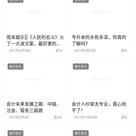
周末娱乐||《人民的名义》火
专升本的水有多深，你真的
了一大波文案，最厉害的还
了解吗?
是骗子……
2017年4月16日
4
2017年3月29日
6
春华资讯
春华资讯
会计未来发展之路：中级、
会计人吵架太专业，真心劝
注会、管会三级跳
不了！
2017年5月4日
28
2017年10月16日
6
春华资讯
春华资讯