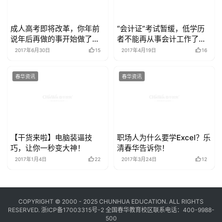
成人高考即将改革，你年前
“会计证”考试暂缓，低学历
说年后再做的事开始做了
者不能再从事会计工作了
吗？
吗？
2017年6月30日
15
2017年4月19日
16
春华资讯
春华资讯
【干货来啦】电脑装逼技
职场人为什么要学Excel？乐
巧，让你一秒变大神！
清春华告诉你！
2017年1月4日
22
2017年3月24日
12
COPYRIGHT © 2000 - 2025 CHUNHUA EDUCATION. ALL RIGHTS
RESERVED.
浙ICP备17003315号-2
全国春华教育校区联系电话：400-9988-
500