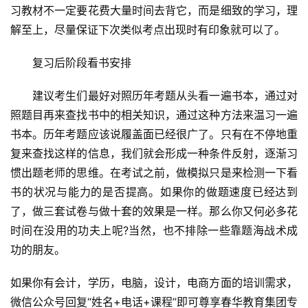
习教材不一定要花费大量时间去背它，而是细致的学习，理
解至上，尽量保证下次类似考点出现时有印象就可以了。
　　复习后阶段看书安排
　　建议考生们最好对照历年考题从头看一遍书本，通过对
照题目再来查找书中的相关知识，通过这种方法来温习一遍
书本。历年考题应该说履盖面已经很广了。只有在不停地重
复来查找这样的信息，我们就会形成一种条件反射，逐渐习
惯出题老师的思维。在考试之前，做模拟只是来检测一下看
书的状况与能力的是否提高。如果你的做题速度已经达到
了，做三套试卷与做十套的效果是一样。那么你又何必多花
时间在没用的功夫上呢?当然，也不排除一些靠题海战术成
功的朋友。
如果你有会计，学历，电脑，设计，电商方面的培训需求，
微信公众号回复“姓名+电话+课程”即可尊享春华教育集团专