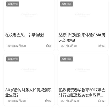
春华资讯
春华资讯
在校考会从，宁早勿晚！
达康书记喊你来体验CMA周
末沙龙啦!
2016年12月15日
3
2017年5月3日
13
春华资讯
春华资讯
30岁后的财务人如何规划职
热烈祝贺春华教育2017年会
业生涯？
计行业账及税务实务教师实
训营圆满落幕
2016年12月30日
16
2017年5月22日
22