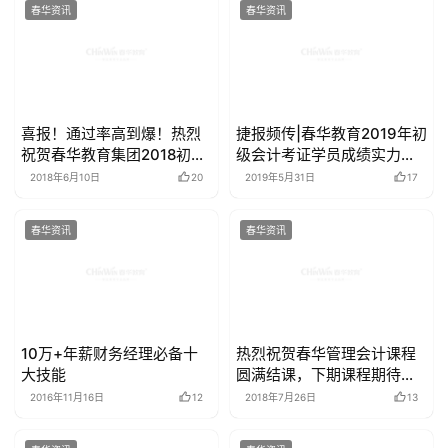
春华资讯
春华资讯
喜报！通过率高到爆！热烈
捷报频传|春华教育2019年初
祝贺春华教育集团2018初级
级会计考证学员成绩实力霸
会计师职称考试捷报连连！
屏
2018年6月10日
20
2019年5月31日
17
春华资讯
春华资讯
10万+年薪财务经理必备十
热烈祝贺春华管理会计课程
大技能
圆满结课，下期课程期待你
的到来
2016年11月16日
12
2018年7月26日
13