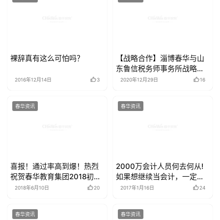
裸辞真有这么可怕吗？
【战略合作】淄博春华与山
东鲁信税务师事务所战略合
作
2016年12月14日
3
2020年12月29日
16
春华资讯
春华资讯
喜报！通过率高到爆！热烈
2000万会计人员何去何从!
祝贺春华教育集团2018初级
如果想继续当会计，一定要
会计师职称考试捷报连连！
知道这些·····
2018年6月10日
20
2017年1月16日
24
春华资讯
春华资讯