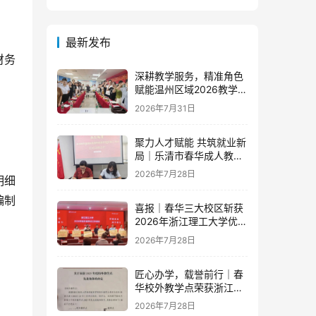
最新发布
财务
深耕教学服务，精准角色
赋能温州区域2026教学团
队半年度工作会议顺利召
2026年7月31日
开
聚力人才赋能 共筑就业新
局｜乐清市春华成人教育
学校与省级示范零工市场
2026年7月28日
明细
达成重磅战略合作
编制
喜报｜春华三大校区斩获
2026年浙江理工大学优秀
教学点荣誉
2026年7月28日
匠心办学，载誉前行｜春
华校外教学点荣获浙江财
经大学2025年度多项荣誉
2026年7月28日