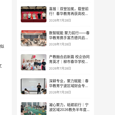
喜报｜双誉加冕，载誉前
行！春华教育再获高校官
 
方重磅认可
2026年7月28日
数智赋能 聚力前行——春
华教育携手富杰德共启AI
办公内训新篇章
2026年7月28日
类似
产教融合启新篇 校企协同
育英才｜柳市春华学校与
文
人民电器集团成功签订战
2026年7月28日
略合作协议
深耕专业，聚力赋能｜春
华教育宁波区域财会专项
落地培训即将开启！
2026年7月28日
凝心聚力，砥砺前行｜宁
波区域2026教务半年度工
作会议圆满落幕，学管团