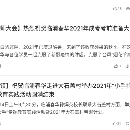
18
师大会】热烈祝贺临浦春华2021年成考考前准备大
白驹过隙，2021年已度过酷暑，来到了该收获硕果的秋季。在
华与各位学员一起克服了新冠疫情的肆虐，克服了台风“烟花”的
诸多磨难。而在八月以及之后的几个月中，我们将会迎来新的考
日
3
考。而面对此次考验，我们依然满怀信心。
镇】祝贺临浦春华走进大石盖村举办2021年“小手
教育实践活动圆满结束
7月14日上午9点30分，临浦春华孙焊英校长联系大石盖村方面，举
大手”专题教育实践活动暨2021年大石盖村春泥计划。
日
21