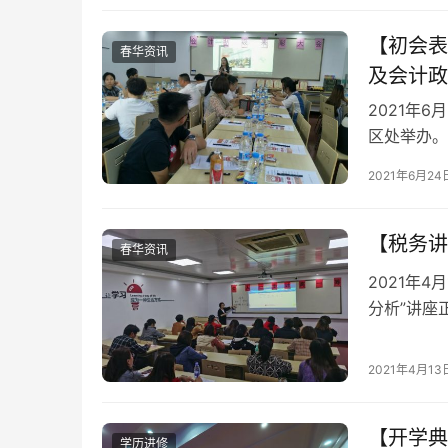
【初会表
春华资讯
及会计政
2021年
区处举办。
座，针对明
2021年6月24
坚实的基础
【税务讲
春华资讯
2021年4
分析”讲座
师。
2021年4月13
【开学典
学历进修