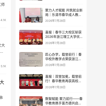
开
艺师
聚力人才赋能 共筑就业新
局｜乐清市春华成人教育
学校与省级示范零工市场
4.1K
2026年7月28日
达成重磅战略合作
喜报｜春华三大校区斩获
2026年浙江理工大学优秀
教学点荣誉
2026年7月28日
次大
倾
匠心办学，载誉前行｜春
项
华校外教学点荣获浙江财
经大学2025年度多项荣誉
2026年7月28日
5.1K
喜报｜双誉加冕，载誉前
行！春华教育再获高校官
大
方重磅认可
2026年7月28日
串
数智赋能 聚力前行——春
华教育携手富杰德共启AI