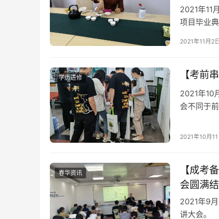
2021年
项目毕业典
2021年11月2
【考前串
学历进修
2021年
会不同于前
向于教授相
目，争取让
2021年10月1
响。
【成考备
春华资讯
会圆满结
2021年
讲大会。