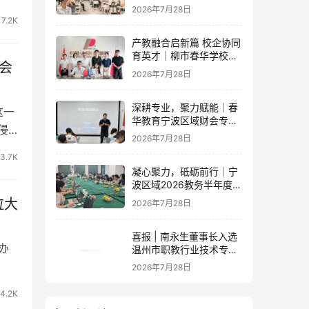
办公内训新篇章
2026年7月28日
7.2K
产教融合启新篇 校企协同
育英才｜柳市春华学校与
会
人民电器集团成功签订战
2026年7月28日
略合作协议
深耕专业，聚力赋能｜春
这一
华教育宁波区域财会专项
侵
落地培训即将开启！
2026年7月28日
验
3.7K
凝心聚力，砥砺前行｜宁
波区域2026教务半年度工
作会议圆满落幕，学管团
拉大
2026年7月28日
队蓄力新征程
喜报 | 南永生董事长入选
办
温州市职教行业技术专家
库！
2026年7月28日
4.2K