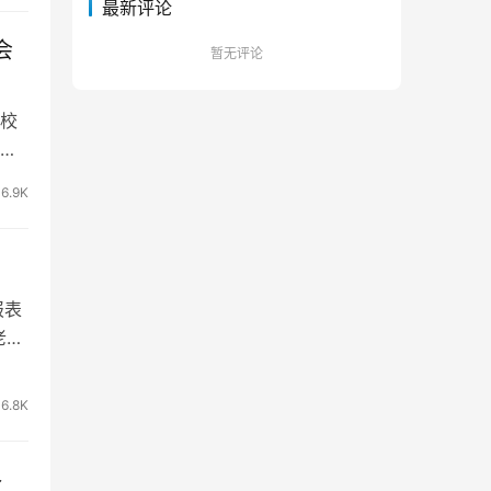
最新评论
会
暂无评论
华校
下
6.9K
报表
老
6.8K
路