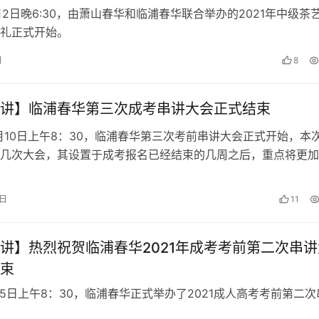
11月2日晚6:30，由萧山春华和临浦春华联合举办的2021年中级茶
礼正式开始。
日
8
讲】临浦春华第三次成考串讲大会正式结束
10月10日上午8：30，临浦春华第三次考前串讲大会正式开始，本
几次大会，其设置于成考报名已经结束的几周之后，重点将更加
应的学科考试重点以及考前准备，当然也重点宣传了春华的成考
学员们成为“自来水”，将春华品牌传播开来，传达更加深远的影
1日
11
讲】热烈祝贺临浦春华2021年成考考前第二次串讲
束
9月5日上午8：30，临浦春华正式举办了2021成人高考考前第二次