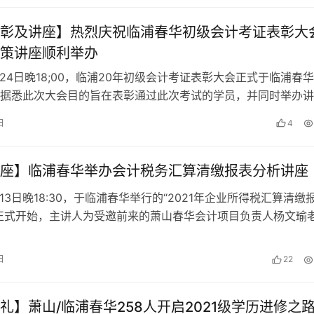
彰及讲座】热烈庆祝临浦春华初级会计考证表彰大
策讲座顺利举办
6月24日晚18;00，临浦20年初级会计考证表彰大会正式于临浦春
据悉此次大会目的旨在表彰通过此次考试的学员，并同时举办讲
年的会计政策等变化展开深入的解读，为还未通过的各位学员打
日
4
，以争取通过下次考试。
座】临浦春华举办会计税务汇算清缴报表分析讲座
月13日晚18:30，于临浦春华举行的“2021年企业所得税汇算清缴
正式开始，主讲人为受邀前来的萧山春华会计项目负责人杨文瑜
日
22
礼】萧山/临浦春华258人开启2021级学历进修之