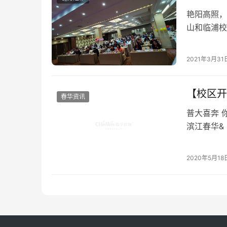
艳阳高照，
山和临浦校
行。本次开
一激动人心
2021年3月31
【校区开
春华资讯
普大喜奔 
滨江春华&
编带大家一
2020年5月18