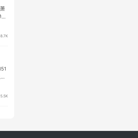
萧
举
这
8.7K
51
让小
5.5K