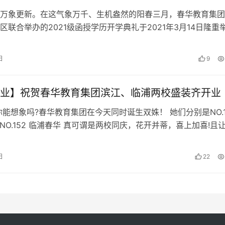
万象更新。在这气象万千、生机盎然的阳春三月，春华教育集团
区联合举办的2021级函授学历开学典礼于2021年3月14日隆重
学典礼由临浦春华孙焊英校长主持，现场百余名新生共同见证了
的时刻。
日
9
业】祝贺春华教育集团滨江、临浦两校盛装齐开业
你能想象吗?春华教育集团在今天同时诞生双姝！ 她们分别是NO.1
 NO.152 临浦春华 真可谓是两校同庆，花开并蒂，喜上加喜!且
探…
日
22