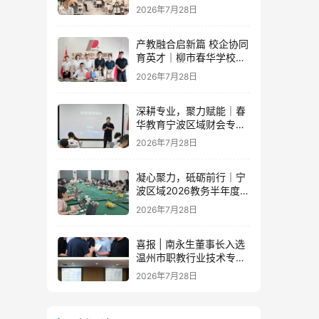
办公内训新篇章
2026年7月28日
产教融合启新篇 校企协同
育英才｜柳市春华学校与
人民电器集团成功签订战
2026年7月28日
略合作协议
深耕专业，聚力赋能｜春
华教育宁波区域财会专项
落地培训即将开启！
2026年7月28日
凝心聚力，砥砺前行｜宁
波区域2026教务半年度工
作会议圆满落幕，学管团
2026年7月28日
队蓄力新征程
喜报 | 南永生董事长入选
温州市职教行业技术专家
库！
2026年7月28日