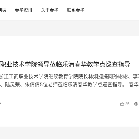
列表
春华资讯
关于春华
联系春华
职业技术学院领导莅临乐清春华教学点巡查指导
，浙江工商职业技术学院继续教育学院院长林炯捷携同孙彬彬、李
、陆灵荣、朱倩倩5位老师莅临乐清春华教学点巡查指导。 春华
裁刘文莲、学历项目部副总监吴晓…
日
25