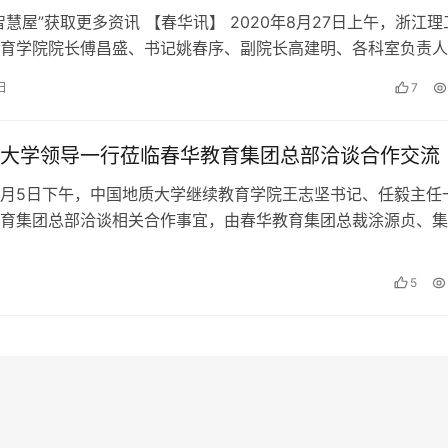
智慧屋”获取更多资讯 【春华讯】 2020年8月27日上午，浙江理
育学院院长傅昌盛、书记姚春序、副院长高建明、各科室负责人
子一行6人莅临春华教育集…
日
7
大学领导一行莅临春华教育集团总部洽谈合作交流
7年9月5日下午，中国地质大学继续教育学院王志坚书记、任毅主任
育集团总部洽谈相关合作事宜，由春华教育集团总裁涂源贞、集
教学部总监刘文莲以及总裁特…
5