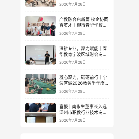
办公内训新篇章
2026年7月28日
产教融合启新篇 校企协同
育英才｜柳市春华学校与
人民电器集团成功签订战
2026年7月28日
略合作协议
深耕专业，聚力赋能｜春
华教育宁波区域财会专项
落地培训即将开启！
2026年7月28日
凝心聚力，砥砺前行｜宁
波区域2026教务半年度工
作会议圆满落幕，学管团
2026年7月28日
队蓄力新征程
喜报 | 南永生董事长入选
温州市职教行业技术专家
库！
2026年7月28日