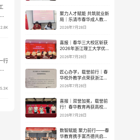
开
工
聚力人才赋能 共筑就业新
等
局｜乐清市春华成人教育
学校与省级示范零工市场
2.8K
2026年7月28日
达成重磅战略合作
喜报｜春华三大校区斩获
2026年浙江理工大学优秀
教学点荣誉
2026年7月28日
一行
团
匠心办学，载誉前行｜春
华校外教学点荣获浙江财
经大学2025年度多项荣誉
2026年7月28日
5.3K
喜报｜双誉加冕，载誉前
行！春华教育再获高校官
方重磅认可
2026年7月28日
数智赋能 聚力前行——春
华教育携手富杰德共启AI