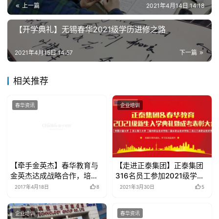
上一篇
2021年4月14日 14:18
【开学典礼】无锡春华2021级学历进修之路
2021年4月15日 14:57
下一篇
相关推荐
春华资讯
企业培训
【牵手金英杰】春华教育与
【走进正泰集团】正泰集团
金英杰达成战略合作，培养
316名员工参加2021级学历
职业医师人才
进修
2017年4月18日
8
2021年3月30日
5
企业培训
春华资讯