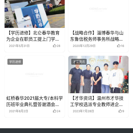
【学历进修】北仑春华教育
【战略合作】淄博春华与山
为企业在职员工提上门学历
东鲁信税务师事务所战略合
进修咨询
作
2021年5月31日
28
2020年12月29日
16
学历进修
才华资讯
虹桥春华2021届大专/本科学
【才华资讯】温州市才华技
历班毕业典礼暨答谢酒会隆
工学校选派专业教师进企业
重举行
实践锻炼
2021年8月2日
24
2023年7月28日
9