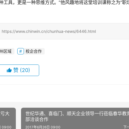
种工具，更是一种思维方式。”他风趣地将这堂培训课称之为“职
w.chinwin.cn/chunhua-news/6446.html
州区域
校企合作
赞
(20)
就亏大
世纪华通、喜临门、顺天企业领导一行莅临春华教
部洽谈合作
 09:00
2017年6月26日 09:00
下