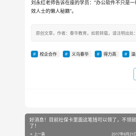
刘永红老师告诉在座的学员：“办公软件不只是一
效人士的懒人秘籍”。
原创文章，作者：春华教育，如若转载，请注明出处：https://ww
校企合作
义乌春华
得力高
温
好消息！目前社保卡里面这笔钱可以领了，不领
了！
上一篇
2017年6月21日