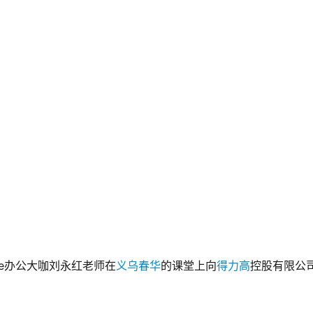
ice办公大咖刘永红老师在
义乌春华
的课堂上向
得力高
控股有限公