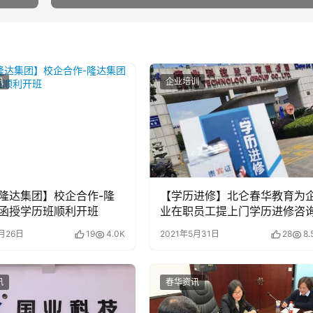
讯
企业培训
隆达集团】校企合作-隆
【学历进修】北仑春华教育为
函授学历班顺利开班
业在职员工提上门学历进修咨
月26日
19
4.0K
2021年5月31日
28
8.
讯
春华资讯