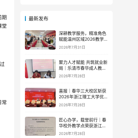
前期
最新发布
课堂
深耕教学服务，精准角色
赋能温州区域2026教学团
队半年度工作会议顺利召
2026年7月31日
开
聚力人才赋能 共筑就业新
过
局｜乐清市春华成人教育
学校与省级示范零工市场
2026年7月28日
达成重磅战略合作
喜报｜春华三大校区斩获
2026年浙江理工大学优秀
日常
教学点荣誉
2026年7月28日
匠心办学，载誉前行｜春
华校外教学点荣获浙江财
经大学2025年度多项荣誉
2026年7月28日