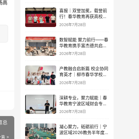
场高
喜报｜双誉加冕，载誉前
行！春华教育再获高校官
方重磅认可
2026年7月28日
数智赋能 聚力前行——春
华教育携手富杰德共启AI
办公内训新篇章
2026年7月28日
产教融合启新篇 校企协同
育英才｜柳市春华学校与
人民电器集团成功签订战
2026年7月28日
略合作协议
深耕专业，聚力赋能｜春
华教育宁波区域财会专项
落地培训即将开启！
2026年7月28日
育总
凝心聚力，砥砺前行｜宁
波区域2026教务半年度工
一篇
作会议圆满落幕，学管团