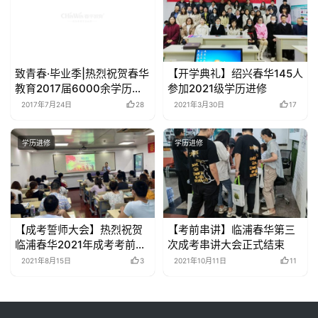
致青春·毕业季|热烈祝贺春华
【开学典礼】绍兴春华145人
教育2017届6000余学历班
参加2021级学历进修
毕业生顺利毕业
2017年7月24日
28
2021年3月30日
17
学历进修
学历进修
【成考誓师大会】热烈祝贺
【考前串讲】临浦春华第三
临浦春华2021年成考考前准
次成考串讲大会正式结束
备大会圆满结束
2021年8月15日
3
2021年10月11日
11