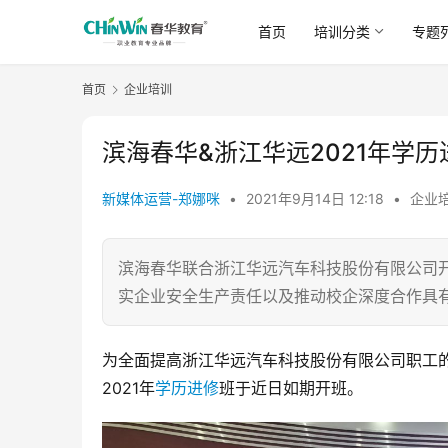
首页
培训分类
专题
首页
企业培训
滨海春华&浙江华远2021年学
新媒体运营-郑娜咪
•
2021年9月14日 12:18
•
企业
滨海春华联合浙江华远汽车科技股份有限公司开
实企业安全生产责任以及推动校企深度合作具
为全面提高浙江华远汽车科技股份有限公司职工
2021年
学历进修
班于近日如期开班。