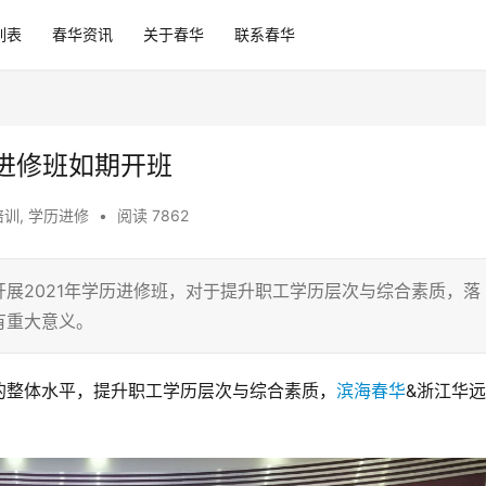
列表
春华资讯
关于春华
联系春华
历进修班如期开班
培训
,
学历进修
•
阅读 7862
展2021年学历进修班，对于提升职工学历层次与综合素质，落
有重大意义。
的整体水平，提升职工学历层次与综合素质，
滨海春华
&浙江华远