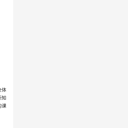
全体
新知
的课