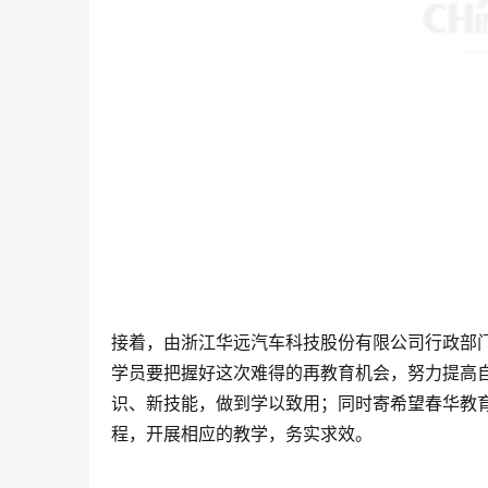
接着，由浙江华远汽车科技股份有限公司行政部
学员要把握好这次难得的再教育机会，努力提高
识、新技能，做到学以致用；同时寄希望春华教
程，开展相应的教学，务实求效。