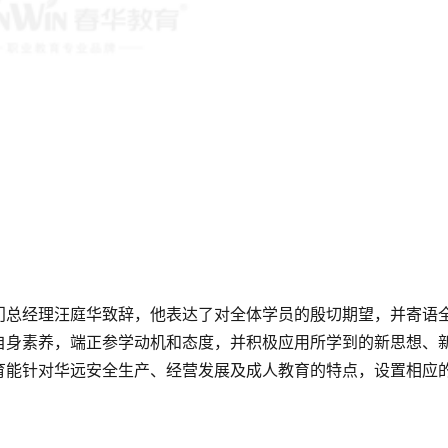
门总经理汪庭华致辞，他表达了对全体学员的殷切期望，并寄语
自身素养，端正参学动机和态度，并积极应用所学到的新思想、
育能针对华远安全生产、经营发展及成人教育的特点，设置相应