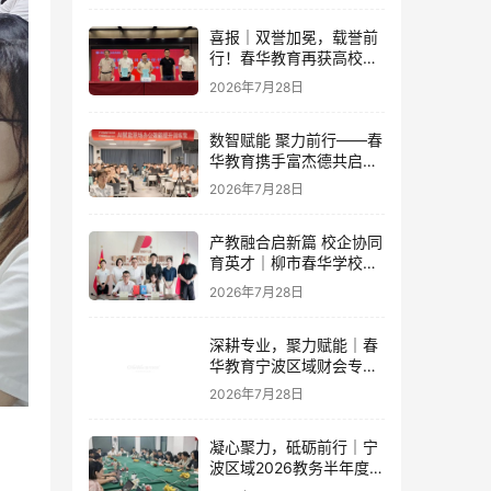
喜报｜双誉加冕，载誉前
行！春华教育再获高校官
方重磅认可
2026年7月28日
数智赋能 聚力前行——春
华教育携手富杰德共启AI
办公内训新篇章
2026年7月28日
产教融合启新篇 校企协同
育英才｜柳市春华学校与
人民电器集团成功签订战
2026年7月28日
略合作协议
深耕专业，聚力赋能｜春
华教育宁波区域财会专项
落地培训即将开启！
2026年7月28日
凝心聚力，砥砺前行｜宁
波区域2026教务半年度工
作会议圆满落幕，学管团