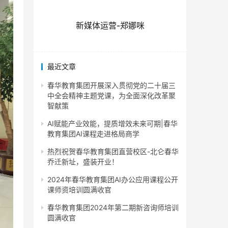
新媒体运营-郑娜咪
最近文章
春华教育集团开展深入贯彻党的二十届三
中全会精神主题党课，为全面深化改革聚
智献策
AI赋能产业效能，提质增效未来可期|春华
教育集团AI课程走进格局商学
热烈祝贺春华教育集团直营校区-北仑春华
乔迁新址，盛装开业！
2024年春华教育集团AI办公应用课程公开
课师资培训圆满收官
春华教育集团2024年第二期新咨询师培训
圆满收官