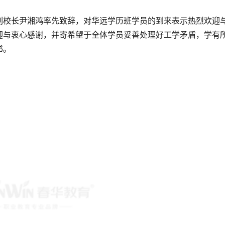
副校长尹湘鸿率先致辞，对华远学历班学员的到来表示热烈欢迎
迎与衷心感谢，并寄希望于全体学员妥善处理好工学矛盾，学有
书。