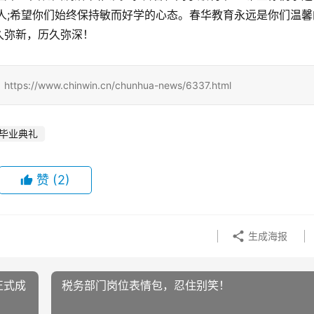
人;希望你们始终保持敏而好学的心态。春华教育永远是你们温馨
久弥新，历久弥深！
w.chinwin.cn/chunhua-news/6337.html
毕业典礼
赞
(2)
生成海报
正式成
税务部门岗位表情包，忍住别笑！