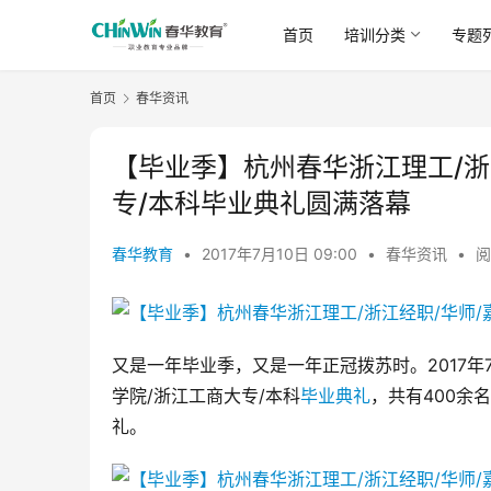
首页
培训分类
专题
首页
春华资讯
【毕业季】杭州春华浙江理工/浙江
专/本科毕业典礼圆满落幕
春华教育
•
2017年7月10日 09:00
•
春华资讯
•
阅
又是一年毕业季，又是一年正冠拨苏时。2017年
学院/浙江工商大专/本科
毕业典礼
，共有400余
礼。