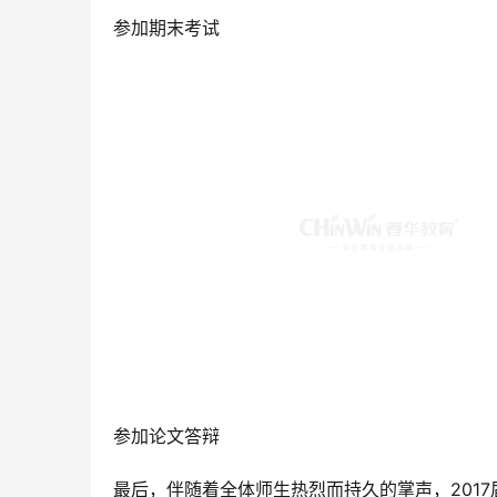
参加期末考试
参加论文答辩
最后，伴随着全体师生热烈而持久的掌声，201