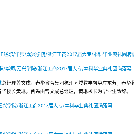
域
总经理曾文成，春华教育集团杭州区域教学督导左东芳，春华
春华校长黄琳，首先由曾文成总经理，黄琳校长为毕业生致辞。