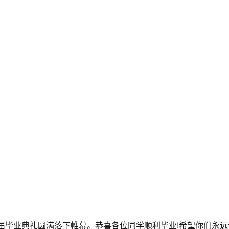
7届毕业典礼圆满落下帷幕。恭喜各位同学顺利毕业!希望你们永远