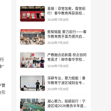
喜报｜双誉加冕，载誉前
行！春华教育再获高校官
方重磅认可
2026年7月28日
数智赋能 聚力前行——春
华教育携手富杰德共启AI
办公内训新篇章
2026年7月28日
产教融合启新篇 校企协同
银行
育英才｜柳市春华学校与
人民电器集团成功签订战
卡”
2026年7月28日
略合作协议
深耕专业，聚力赋能｜春
华教育宁波区域财会专项
户管
落地培训即将开启！
2026年7月28日
免引
凝心聚力，砥砺前行｜宁
波区域2026教务半年度工
作会议圆满落幕，学管团