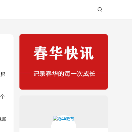
张银
的个
低账