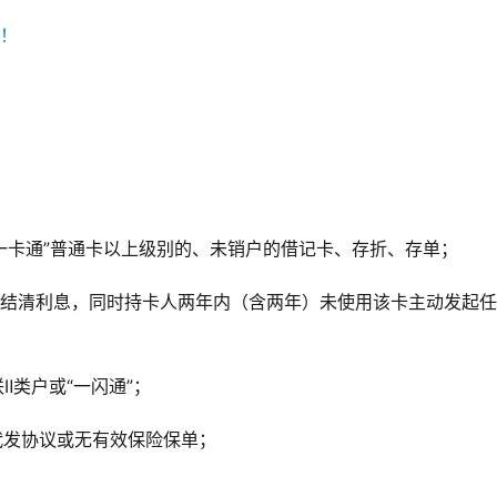
　
有“一卡通”普通卡以上级别的、未销户的借记卡、存折、存单；
何未结清利息，同时持卡人两年内（含两年）未使用该卡主动发起
Ⅱ类户或“一闪通”；
代发协议或无有效保险保单；