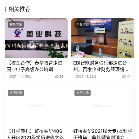
相关推荐
春华资讯
企业培训
【校企合作】春华教育走进
EBI智能财务俱乐部走进台
国业电子高级办公培训
州，百家企业财务经理纷至
沓来
2021年4月15日
24
2021年8月2日
17
学历进修
学历进修
【开学典礼】虹桥春华406
虹桥春华2021届大专/本科学
人开启2021级学历进修之路
历班毕业典礼暨答谢酒会隆