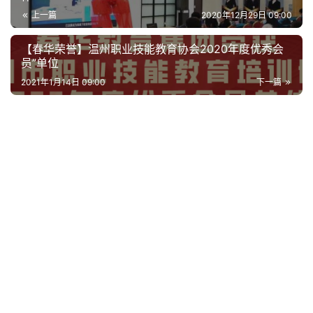
https://www.chinwin.cn/chunhua-news/2158.html
春华读书会
讲师特训营
读书沙龙
赞
(29)
生成海报
【战略合作】淄博春华与山东鲁信税务师事务所战略合
作
上一篇
2020年12月29日 09:00
【春华荣誉】温州职业技能教育协会2020年度优秀会
员”单位
2021年1月14日 09:00
下一篇