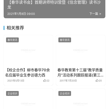
【春华读书会】首期讲师特训营暨《信念管理》读书沙
龙
2021年1月8日 09:00
下一篇
相关推荐
春华资讯
春华资讯
【校企合作】柳市春华70余
春华教育第十三届“教学质量
名应届毕业生参访德力西
月”活动系列跟踪报道(第三
辑)
2021年5月13日
22
2017年7月20日
20
企业培训
企业培训