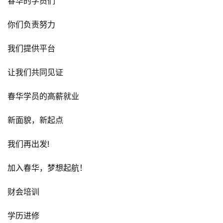
春华的学员们
你们负责努力
我们提供平台
让我们共同见证
春华学员的高薪就业
新面貌，新起点
我们再出发!
加入春华，梦想起航！
财会培训
学历进修