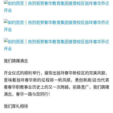
我们踌躇满志
开业仪式的顺利举行，展现出翁垟春华新校区的完美风貌，
意味着翁垟春华新的征程将一帆风顺，勇创新高!这也代表
着春华职教事业历史上的又一次跨越，前路宽广，我们踌躇
满志，春华一路与您同行！
我们厚礼相待