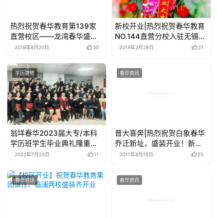
热烈祝贺春华教育第139家
新校开业|热烈祝贺春华教育
直营校区——龙湾春华盛装
NO.144直营分校入驻无锡惠
开业!
山!加入春华，未来可期!
2018年8月20日
30
2019年2月28日
21
学历进修
春华资讯
翁垟春华2023届大专/本科
普大喜奔|热烈祝贺白象春华
学历班学生毕业典礼隆重举
乔迁新址，盛装开业！新面
行
貌，新起点，再出发！
2023年7月25日
11
2017年8月18日
25
春华资讯
春华资讯