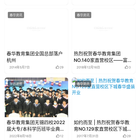
春华资讯
春华资讯
春华教育集团全国总部落户
热烈祝贺春华教育集团
杭州
NO.140家直营校区——富阳
春华盛装开业!
2014年5月7日
29
2018年12月16日
3
学历进修
春华资讯
春华教育集团无锡四校2022
如约而至 | 热烈祝贺春华教
届大专/本科学历班毕业典礼
育NO.129家直营校区下城春
圆满举行
华盛装开业
2022年8月16日
12
2017年7月31日
29