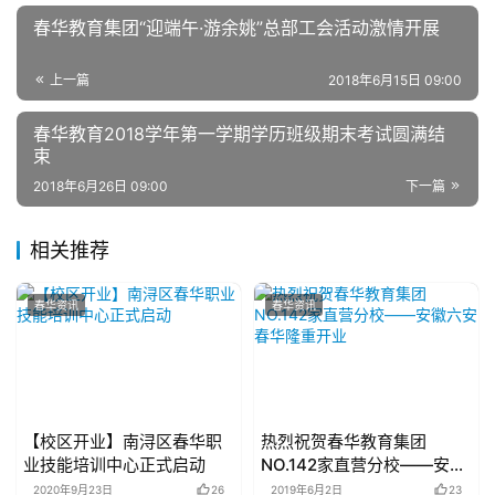
春华教育集团“迎端午·游余姚”总部工会活动激情开展
上一篇
2018年6月15日 09:00
春华教育2018学年第一学期学历班级期末考试圆满结
束
2018年6月26日 09:00
下一篇
相关推荐
春华资讯
春华资讯
【校区开业】南浔区春华职
热烈祝贺春华教育集团
业技能培训中心正式启动
NO.142家直营分校——安徽
六安春华隆重开业
2020年9月23日
26
2019年6月2日
23