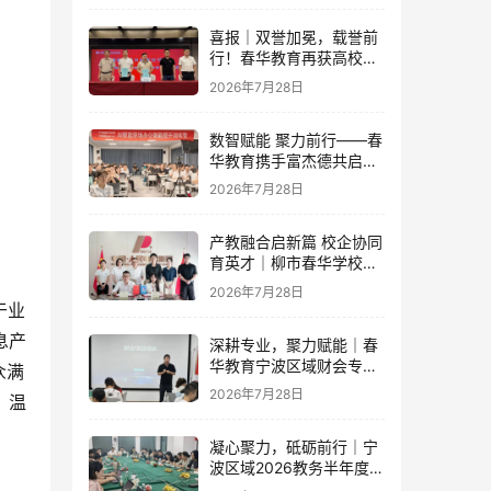
喜报｜双誉加冕，载誉前
行！春华教育再获高校官
方重磅认可
2026年7月28日
数智赋能 聚力前行——春
华教育携手富杰德共启AI
办公内训新篇章
2026年7月28日
产教融合启新篇 校企协同
育英才｜柳市春华学校与
人民电器集团成功签订战
2026年7月28日
略合作协议
于业
息产
深耕专业，聚力赋能｜春
华教育宁波区域财会专项
众满
落地培训即将开启！
2026年7月28日
、温
凝心聚力，砥砺前行｜宁
波区域2026教务半年度工
作会议圆满落幕，学管团