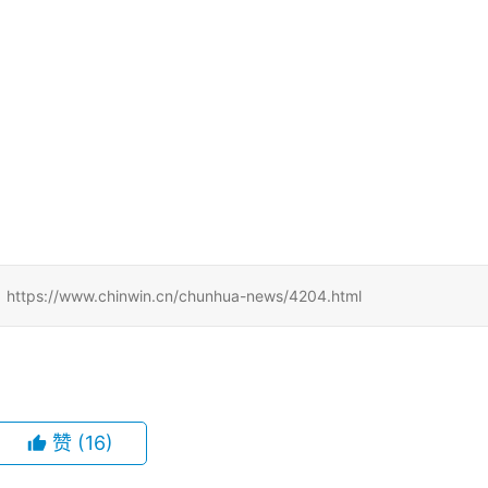
w.chinwin.cn/chunhua-news/4204.html
赞
(16)