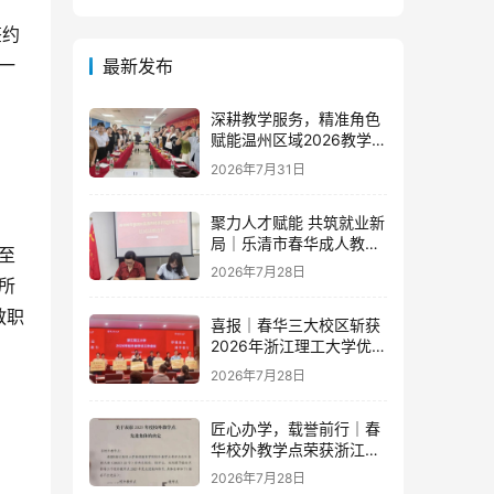
签约
一
最新发布
深耕教学服务，精准角色
赋能温州区域2026教学团
队半年度工作会议顺利召
2026年7月31日
开
聚力人才赋能 共筑就业新
局｜乐清市春华成人教育
至
学校与省级示范零工市场
2026年7月28日
所
达成重磅战略合作
教职
喜报｜春华三大校区斩获
2026年浙江理工大学优秀
教学点荣誉
2026年7月28日
匠心办学，载誉前行｜春
华校外教学点荣获浙江财
经大学2025年度多项荣誉
2026年7月28日