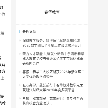
以
春华教育
工作
最近文章
开展
、
深耕教学服务，精准角色赋能温州区域
2026教学团队半年度工作会议顺利召开
聚力人才赋能 共筑就业新局｜乐清市春华
条
成人教育学校与省级示范零工市场达成重
磅战略合作
够解
改方
喜报｜春华三大校区斩获2026年浙江理工
大学优秀教学点荣誉
员上
匠心办学，载誉前行｜春华校外教学点荣
获浙江财经大学2025年度多项荣誉
、提
喜报｜双誉加冕，载誉前行！春华教育再
范教
获高校官方重磅认可