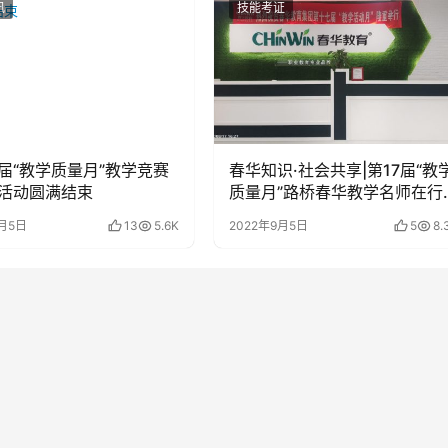
讯
技能考证
届“教学质量月”教学竞赛
春华知识·社会共享|第17届“教
活动圆满结束
质量月”路桥春华教学名师在行
动
8月5日
13
5.6K
2022年9月5日
5
8.