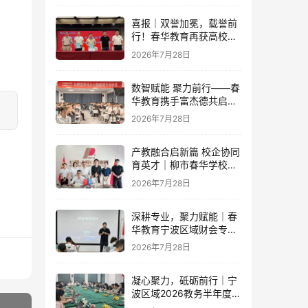
喜报｜双誉加冕，载誉前
行！春华教育再获高校官
方重磅认可
2026年7月28日
数智赋能 聚力前行——春
华教育携手富杰德共启AI
办公内训新篇章
2026年7月28日
产教融合启新篇 校企协同
育英才｜柳市春华学校与
人民电器集团成功签订战
2026年7月28日
略合作协议
深耕专业，聚力赋能｜春
华教育宁波区域财会专项
落地培训即将开启！
2026年7月28日
凝心聚力，砥砺前行｜宁
波区域2026教务半年度工
作会议圆满落幕，学管团