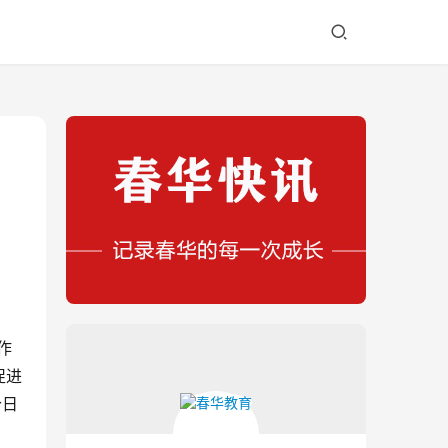
作
促进
今日