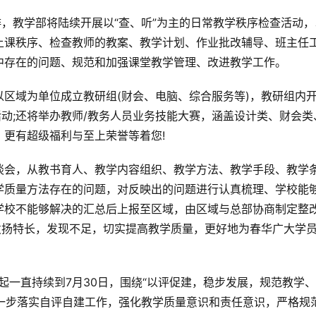
排，教学部将陆续开展以“查、听”为主的日常教学秩序检查活动，
上课秩序、检查教师的教案、教学计划、作业批改辅导、班主任
中存在的问题、规范和加强课堂教学管理、改进教学工作。
区域为单位成立教研组(财会、电脑、综合服务等)，教研组内
活动;还将举办教师/教务人员业务技能大赛，涵盖设计类、财会类
更有超级福利与至上荣誉等着您!
谈会，从教书育人、教学内容组织、教学方法、教学手段、教学
学质量方法存在的问题，对反映出的问题进行认真梳理、学校能
学校不能够解决的汇总后上报至区域，由区域与总部协商制定整
发扬特长，发现不足，切实提高教学质量，更好地为春华广大学
日起一直持续到7月30日，围绕“以评促建，稳步发展，规范教学
进一步落实自评自建工作，强化教学质量意识和责任意识，严格规