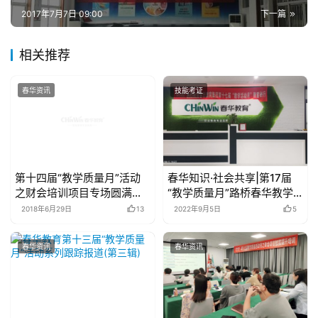
2017年7月7日 09:00
下一篇
相关推荐
春华资讯
技能考证
第十四届“教学质量月”活动
春华知识·社会共享|第17届
之财会培训项目专场圆满落
“教学质量月”路桥春华教学
幕
名师在行动
2018年6月29日
13
2022年9月5日
5
春华资讯
春华资讯