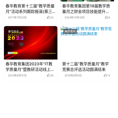
春华教育第十三届“教学质量
春华教育集团第19届教学质
月”活动系列跟踪报道(第三
量月之财会项目技能提升培
辑)
训圆满结束
2017年7月20日
20
2024年10月18日
6
春华资讯
春华资讯
春华教育集团2023年“IT教
第十二届“教学质量月”教学
学质量月”暨教研活动线上启
竞赛总评选活动圆满结束
动会圆满召开
2023年8月31日
30
2016年8月5日
13