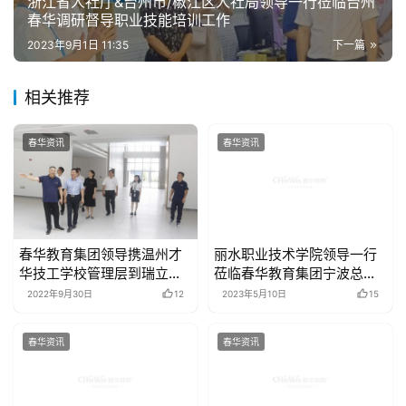
浙江省人社厅&台州市/椒江区人社局领导一行莅临台州
春华调研督导职业技能培训工作
2023年9月1日 11:35
下一篇
相关推荐
春华资讯
春华资讯
春华教育集团领导携温州才
丽水职业技术学院领导一行
华技工学校管理层到瑞立集
莅临春华教育集团宁波总部
团参观交流
调研考察
2022年9月30日
12
2023年5月10日
15
春华资讯
春华资讯