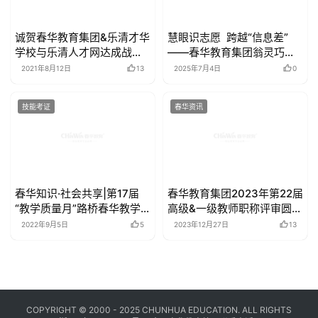
诚贺春华教育集团&乐清才华
慧眼识志愿 跨越“信息差”
学校与乐清人才网达成战略
——春华教育集团翁灵巧解
合作
码高考科学填报的“黄金法
2021年8月12日
13
2025年7月4日
0
则”
技能考证
春华资讯
春华知识·社会共享|第17届
春华教育集团2023年第22届
“教学质量月”路桥春华教学
高级&一级教师职称评审圆满
名师在行动
收官
2022年9月5日
5
2023年12月27日
13
COPYRIGHT © 2000 - 2025 CHUNHUA EDUCATION. ALL RIGHTS