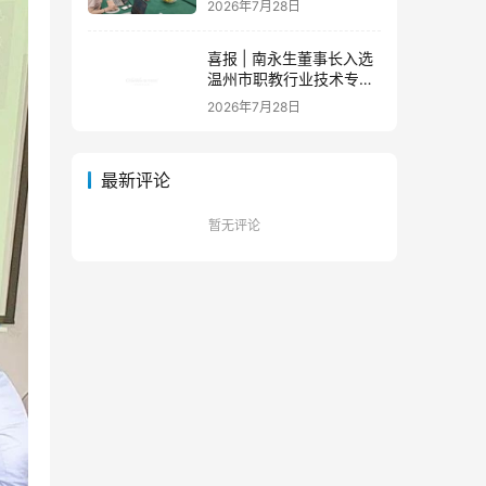
2026年7月28日
队蓄力新征程
喜报 | 南永生董事长入选
温州市职教行业技术专家
库！
2026年7月28日
最新评论
暂无评论