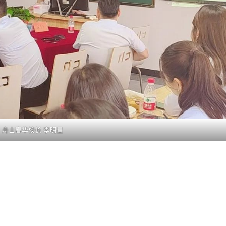
舟山春华校长 李明星