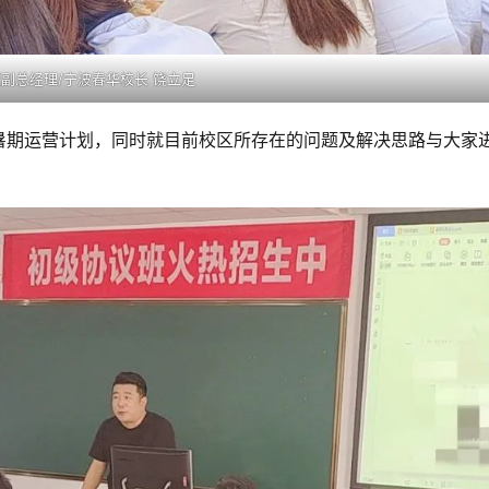
副总经理/宁波春华校长 饶立足
暑期运营计划，同时就目前校区所存在的问题及解决思路与大家