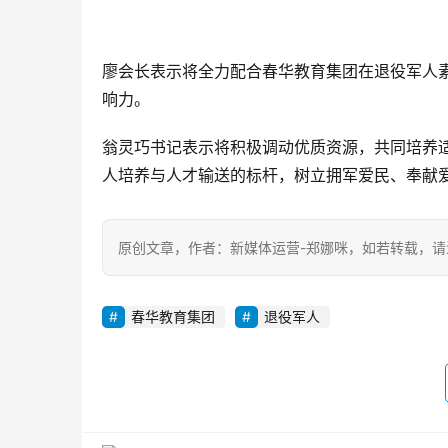
廖会长表示将全力配合春华教育集团在退役军人
响力。
翁灵巧书记表示将积极调动优质资源，共同培养
人培养与人才输送的标杆，树立拥军爱民、奉献
原创文章，作者：新媒体运营-郑娜咪，如若转载，请注明出处：https:
春华教育集团
退役军人