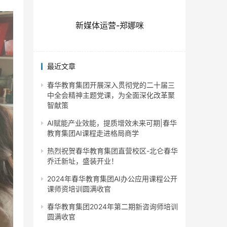
新媒体运营-郑娜咪
最近文章
春华教育集团开展深入贯彻党的二十届三
中全会精神主题党课，为全面深化改革聚
智献策
AI赋能产业效能，提质增效未来可期|春华
教育集团AI课程走进格局商学
热烈祝贺春华教育集团直营校区-北仑春华
乔迁新址，盛装开业！
2024年春华教育集团AI办公应用课程公开
课师资培训圆满收官
春华教育集团2024年第二期新咨询师培训
圆满收官