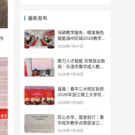
最新发布
深耕教学服务，精准角色
作
赋能温州区域2026教学团
队半年度工作会议顺利召
2026年7月31日
开
聚力人才赋能 共筑就业新
局｜乐清市春华成人教育
学校与省级示范零工市场
2026年7月28日
达成重磅战略合作
喜报｜春华三大校区斩获
2026年浙江理工大学优秀
教学点荣誉
2026年7月28日
匠心办学，载誉前行｜春
华校外教学点荣获浙江财
经大学2025年度多项荣誉
2026年7月28日