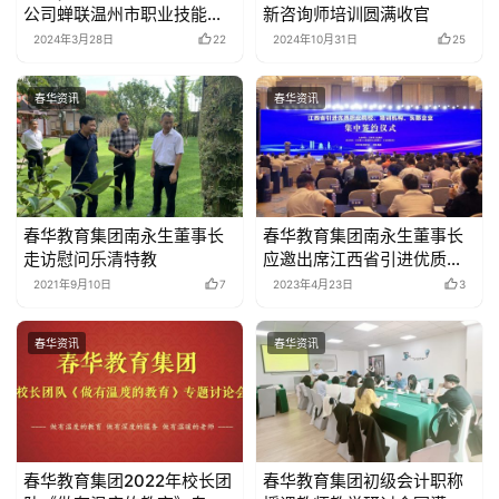
喜讯|浙江春华教育科技有限
春华教育集团2024年第二期
公司蝉联温州市职业技能教
新咨询师培训圆满收官
育培训协会副会长单位并荣
2024年3月28日
22
2024年10月31日
25
获“2023年优秀会员单位”称
号
春华资讯
春华资讯
春华教育集团南永生董事长
春华教育集团南永生董事长
走访慰问乐清特教
应邀出席江西省引进优质职
业院校、培训机构、头部企
2021年9月10日
7
2023年4月23日
3
业集中签约仪式
春华资讯
春华资讯