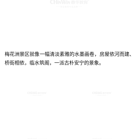
梅花洲景区就像一幅清淡素雅的水墨画卷，房屋依河而建、
桥街相依，临水筑阁，一派古朴安宁的景象。