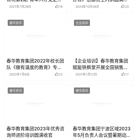
公司第2期“青年人才党史教
办公》总部员工内训圆满开
育”培训隆重开班
展
2021年7月28日
16
2024年10月28日
20
春华资讯
企业培训
春华教育集团2022年校长团
【企业培训】春华教育集团
队《做有温度的教育》专题
赋能铁枫堂开展全国销售团
讨论会圆满召开
队培训
2022年7月6日
23
2021年7月12日
17
春华资讯
春华资讯
春华教育集团2023年优秀咨
春华教育集团宁波区域2023