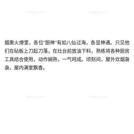
烟熏火燎里，各位“厨神”有如八仙过海，各显神通。只见他
们在砧板上刀起刀落，在灶台前放油下料，熟练将各种厨房
工具结合使用，动作娴熟，一气呵成。顷刻间，屋外炊烟袅
袅，屋内满室飘香。