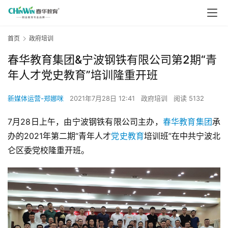
首页
政府培训
春华教育集团&宁波钢铁有限公司第2期“青
年人才党史教育”培训隆重开班
新媒体运营-郑娜咪
2021年7月28日 12:41
政府培训
阅读 5132
7月28日上午，由宁波钢铁有限公司主办，
春华教育集团
承
办的2021年第二期“青年人才
党史教育
培训班”在中共宁波北
仑区委党校隆重开班。