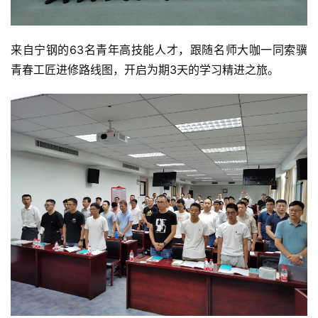
来自宁钢的63名青年高技能人才，跟随名师大咖一同索骥
青春工匠进修路线图，开启为期3天的学习精进之旅。