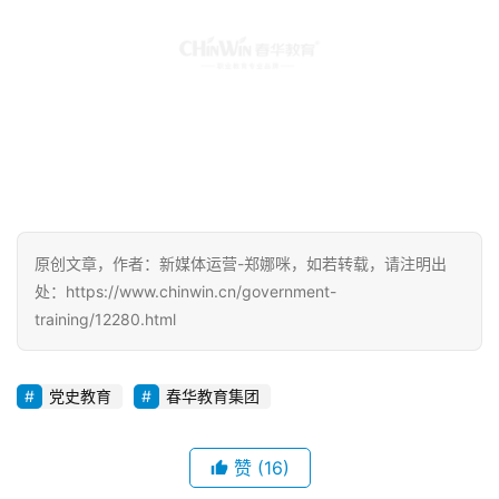
原创文章，作者：新媒体运营-郑娜咪，如若转载，请注明出
处：https://www.chinwin.cn/government-
training/12280.html
党史教育
春华教育集团
赞
(16)