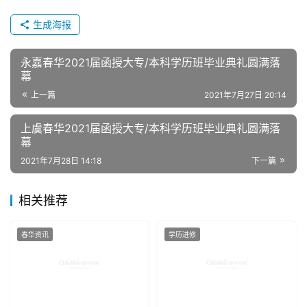
生成海报
永嘉春华2021届函授大专/本科学历班毕业典礼圆满落
幕
上一篇
2021年7月27日 20:14
上虞春华2021届函授大专/本科学历班毕业典礼圆满落
幕
2021年7月28日 14:18
下一篇
相关推荐
春华资讯
学历进修