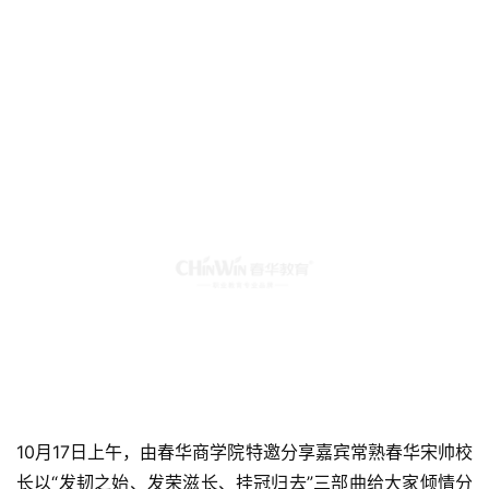
10月17日上午，由春华商学院特邀分享嘉宾常熟春华宋帅校
长以“发韧之始、发荣滋长、挂冠归去”三部曲给大家倾情分