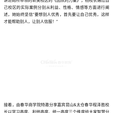
讲述她所带领的新吴校区的《团队的力量》，杨校长通过自
己校区的实际案例分别从利益、性格、情感等方面进行阐
述，她始终坚信“要想别人优秀，首先要让自己优秀，这样
才能帮助别人，让别人信服！”
接着，由春华商学院特邀分享嘉宾昆山&太仓春华程泽胜校
长以学习高度、利他高度、统一高度三个维度给大家智慧分