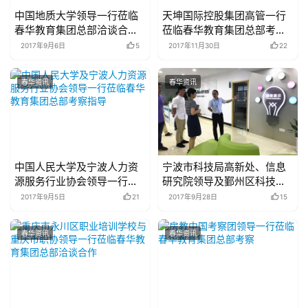
中国地质大学领导一行莅临
天坤国际控股集团高管一行
春华教育集团总部洽谈合作
莅临春华教育集团总部考察
交流
交流
2017年9月6日
5
2017年11月30日
22
春华资讯
春华资讯
中国人民大学及宁波人力资
宁波市科技局高新处、信息
源服务行业协会领导一行莅
研究院领导及鄞州区科技局
临春华教育集团总部考察指
副局长任亚方一行莅临春华
2017年9月5日
21
2017年9月28日
15
导
教育集团总部考察指导
春华资讯
春华资讯