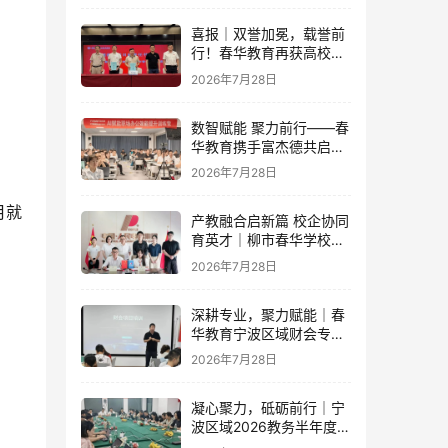
喜报｜双誉加冕，载誉前
行！春华教育再获高校官
方重磅认可
2026年7月28日
数智赋能 聚力前行——春
华教育携手富杰德共启AI
办公内训新篇章
2026年7月28日
月就
产教融合启新篇 校企协同
育英才｜柳市春华学校与
人民电器集团成功签订战
2026年7月28日
略合作协议
深耕专业，聚力赋能｜春
华教育宁波区域财会专项
落地培训即将开启！
2026年7月28日
凝心聚力，砥砺前行｜宁
波区域2026教务半年度工
作会议圆满落幕，学管团