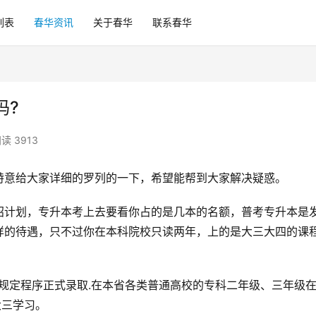
列表
春华资讯
关于春华
联系春华
吗?
读 3913
特意给大家详细的罗列的一下，希望能帮到大家解决疑惑。
招计划，专升本考上去要看你占的是几本的名额，普考专升本是
样的待遇，只不过你在本科院校只读两年，上的是大三大四的课
规定程序正式录取.在本省各类普通高校的专科二年级、三年级
大三学习。