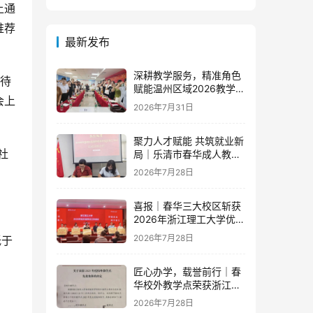
上通
推荐
最新发布
深耕教学服务，精准角色
事待
赋能温州区域2026教学团
会上
队半年度工作会议顺利召
2026年7月31日
开
聚力人才赋能 共筑就业新
社
局｜乐清市春华成人教育
学校与省级示范零工市场
2026年7月28日
达成重磅战略合作
喜报｜春华三大校区斩获
2026年浙江理工大学优秀
教学点荣誉
2026年7月28日
低于
匠心办学，载誉前行｜春
华校外教学点荣获浙江财
经大学2025年度多项荣誉
2026年7月28日