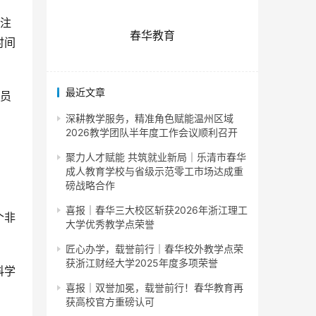
子注
春华教育
时间
最近文章
委员
深耕教学服务，精准角色赋能温州区域
2026教学团队半年度工作会议顺利召开
聚力人才赋能 共筑就业新局｜乐清市春华
成人教育学校与省级示范零工市场达成重
磅战略合作
喜报｜春华三大校区斩获2026年浙江理工
个非
大学优秀教学点荣誉
匠心办学，载誉前行｜春华校外教学点荣
获浙江财经大学2025年度多项荣誉
科学
喜报｜双誉加冕，载誉前行！春华教育再
获高校官方重磅认可