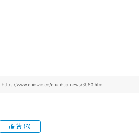
w.chinwin.cn/chunhua-news/6963.html
赞
(6)