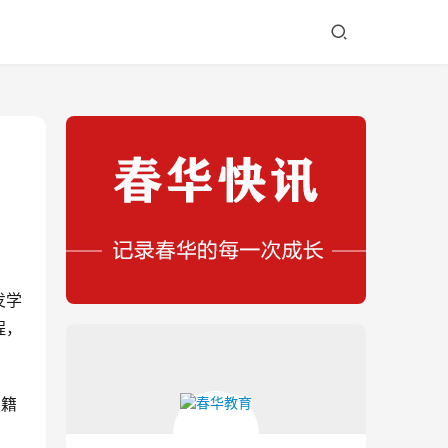
发学
程，
在籍