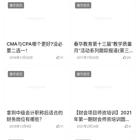
春华资讯
春华资讯
CMA与CPA哪个更好?没必
春华教育第十三届“教学质量
要二选一！
月”活动系列跟踪报道(第三
辑)
2016年11月30日
11
2017年7月20日
20
春华资讯
春华资讯
拿到中级会计职称后适合的
【财会项目师资培训】2021
财务岗位有哪些？
年第一期财会师资培训圆满
落幕
2016年12月9日
11
2021年2月24日
4