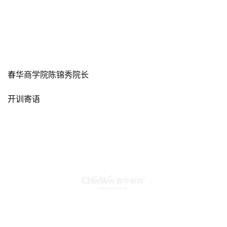
春华商学院陈锦秀院长
开训寄语